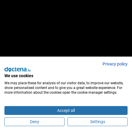
Privacy policy
We use cookies
We may place these for analysis of our visitor data, to improve our website,
show personalised content and to give you a great website experience. For
more information about the cookies open the cookie manager settings.
Accept all
Deny
Settings
É este profissional de saúde?