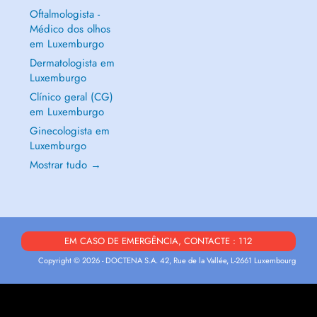
Oftalmologista -
Médico dos olhos
em Luxemburgo
Dermatologista em
Luxemburgo
Clínico geral (CG)
em Luxemburgo
Ginecologista em
Luxemburgo
Mostrar tudo →
EM CASO DE EMERGÊNCIA, CONTACTE : 112
Copyright © 2026 - DOCTENA S.A. 42, Rue de la Vallée, L-2661 Luxembourg