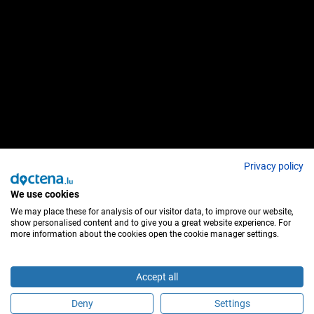
Privacy policy
We use cookies
We may place these for analysis of our visitor data, to improve our website,
show personalised content and to give you a great website experience. For
more information about the cookies open the cookie manager settings.
Accept all
Deny
Settings
Fissa un appuntamento online