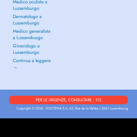
Medico oculista a
Lussemburgo
Dermatologo a
Lussemburgo
Medico generalista
a Lussemburgo
Ginecologo a
Lussemburgo
Continua a leggere
→
PER LE URGENZE, CONSULTARE : 112
Copyright © 2026 - DOCTENA S.A. 42, Rue de la Vallée, L-2661 Luxembourg