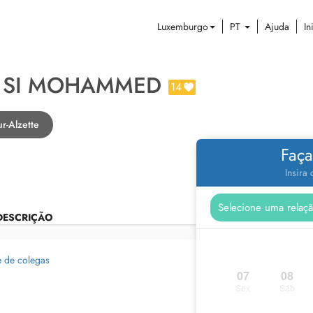
Luxemburgo
PT
Ajuda
In
E SI MOHAMMED
14
r-Alzette
Faça
Insira
DESCRIÇÃO
e de colegas
07
08
Sex
Sáb