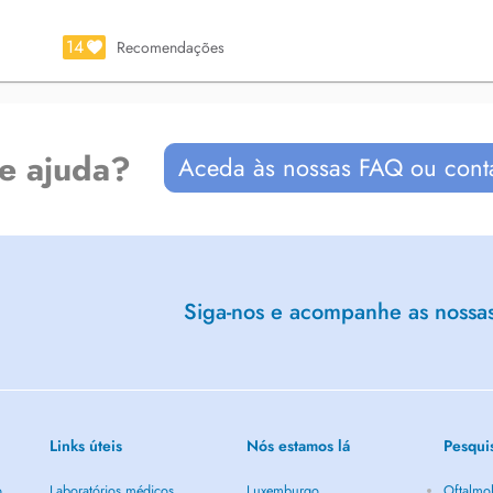
14
Recomendações
de ajuda?
Aceda às nossas FAQ ou cont
Siga-nos e acompanhe as nossas 
Links úteis
Nós estamos lá
Pesqui
o
Laboratórios médicos
Luxemburgo
Oftalmol