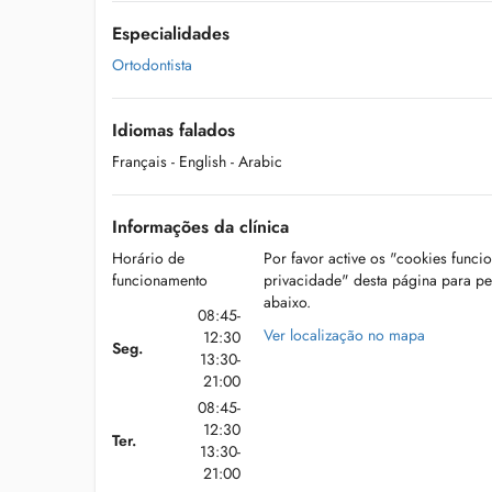
Especialidades
Ortodontista
Idiomas falados
Français
- English
- Arabic
Informações da clínica
Horário de
Por favor active os "cookies funci
funcionamento
privacidade" desta página para p
abaixo.
08:45-
Ver localização no mapa
12:30
Seg.
13:30-
21:00
08:45-
12:30
Ter.
13:30-
21:00