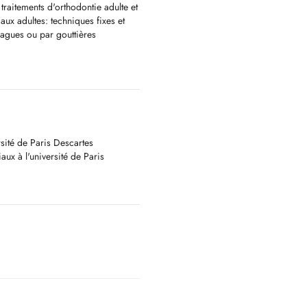
aitements d'orthodontie adulte et
aux adultes: techniques fixes et
bagues ou par gouttières
harles Foix à Paris, le docteur
iaux (occlusodontie, douleurs
 articulations temporo-
sité de Paris Descartes
lisé afin de vous informer sur les
aux à l'université de Paris
cations nécessaires.