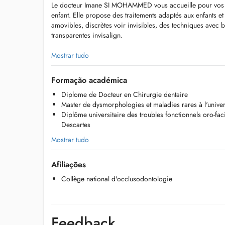
Le docteur Imane SI MOHAMMED vous accueille pour vos tr
enfant. Elle propose des traitements adaptés aux enfants et 
amovibles, discrètes voir invisibles, des techniques avec 
transparentes invisalign.
Après plusieurs années de formation clinique à l'Hôpital C
Mostrar tudo
Imane SI MOHAMMED prend en charge les troubles oro-fac
oro-faciales, bruxisme, douleurs ou blocages au niveau des
Formação académica
mandibulaires ATM, apnée du sommeil, ronflements).
Diplome de Docteur en Chirurgie dentaire
Master de dysmorphologies et maladies rares à l'univer
Lors de la première consultation, un bilan complet sera réa
Diplôme universitaire des troubles fonctionnels oro-faci
éventuels traitements et de vous y apporter toutes les expli
Descartes
Mostrar tudo
Afiliações
Collège national d'occlusodontologie
Feedback