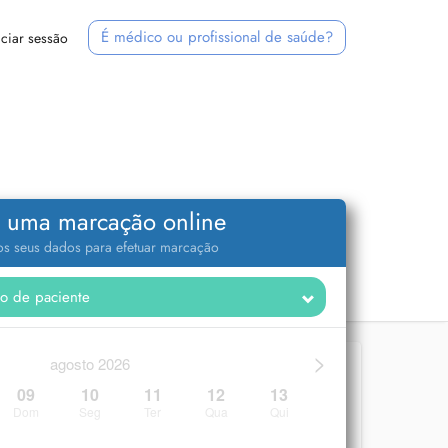
É médico ou profissional de saúde?
iciar sessão
 uma marcação online
 os seus dados para efetuar marcação
>
agosto 2026
09
10
11
12
13
Dom
Seg
Ter
Qua
Qui