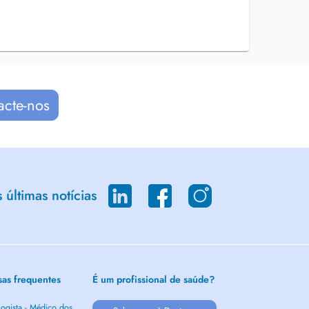
acte-nos
últimas notícias
sas frequentes
É um profissional de saúde?
ogista - Médico dos