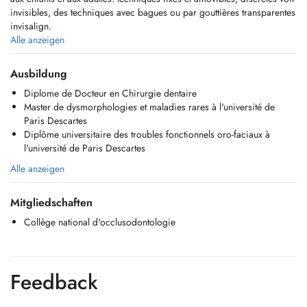
invisibles, des techniques avec bagues ou par gouttières transparentes
invisalign.
Alle anzeigen
Après plusieurs années de formation clinique à l'Hôpital Charles Foix
à Paris, le docteur Imane SI MOHAMMED prend en charge les
Ausbildung
troubles oro-faciaux (occlusodontie, douleurs oro-faciales, bruxisme,
Diplome de Docteur en Chirurgie dentaire
douleurs ou blocages au niveau des articulations temporo-
Master de dysmorphologies et maladies rares à l'université de
mandibulaires ATM, apnée du sommeil, ronflements).
Paris Descartes
Diplôme universitaire des troubles fonctionnels oro-faciaux à
Lors de la première consultation, un bilan complet sera réalisé afin de
l'université de Paris Descartes
vous informer sur les éventuels traitements et de vous y apporter toutes
les explications nécessaires.
Alle anzeigen
Mitgliedschaften
Collège national d'occlusodontologie
Feedback