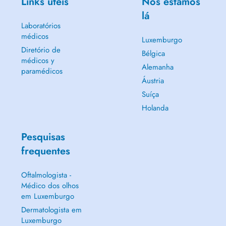
Links úteis
Nós estamos
lá
Laboratórios
médicos
Luxemburgo
Diretório de
Bélgica
médicos y
Alemanha
paramédicos
Áustria
Suíça
Holanda
Pesquisas
frequentes
Oftalmologista -
Médico dos olhos
em Luxemburgo
Dermatologista em
Luxemburgo