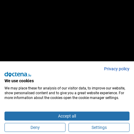
Privacy policy
We use cookies
We may place these for analysis of our visitor data, to improve our website,
show personalised content and to give you a great website experience. For
more information about the cookies open the cookie manager settings.
Accept all
Deny
Settings
É este profissional de saúde?