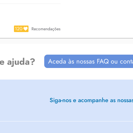
g the highest aesthetic standards,
120
Recomendações
---------
de ajuda?
Aceda às nossas FAQ ou cont
 Kirchberg (Luxemburg), die
Siga-nos e acompanhe as nossas 
uung verbindet. Unser erfahrenes
, Einfühlungsvermögen und
zin von der allgemeinen Vorsorge
 Auch bei zahnmedizinischen