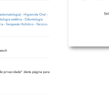
Sel
estomatologia)
-
Higienista Oral
-
ologia estética
-
Odontologia
ria
-
Terapeuta Holístico
-
Técnico
gesch
 de privacidade" desta página para