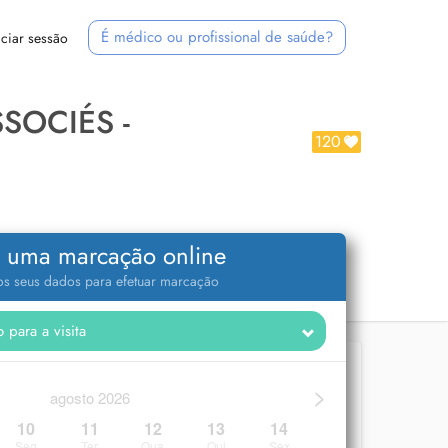
É médico ou profissional de saúde?
iciar sessão
SOCIÉS -
120
 uma marcação online
 os seus dados para efetuar marcação
>
agosto 2026
10
11
12
13
14
Seg
Ter
Qua
Qui
Sex