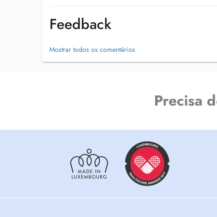
Our mission is to ensure long-term oral health while meetin
all within a comfortable and professional environment.
Feedback
2A rue Joseph Leydenbach, L-1947 Kirchberg
Mostrar todos os comentários
+352 28 89 28 28
E:
info@drhorstviehmann.lu
Monday Friday: 7:00 a.m. 4:00 p.m.
-------------------------------------------------------------------------------------------------------------------
Precisa 
Deutsch
CMDK Kirchberg Kompetenz. Präzision. Vertrauen.
Das CMDK ist eine moderne Zahnarztpraxis im Herzen von
höchste zahnmedizinische Qualität mit individueller Betre
und spezialisiertes Team begleitet Sie mit Fachkompetenz
modernster Technologie.
Wir bieten Ihnen ein umfassendes Spektrum der Zahnmedi
bis hin zu anspruchsvollen spezialisierten Behandlungen.