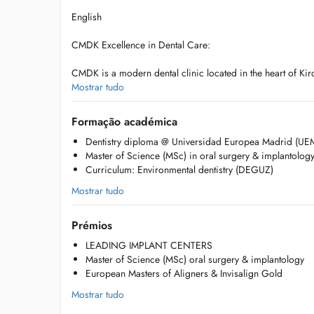
English
CMDK Excellence in Dental Care:
CMDK is a modern dental clinic located in the heart of K
advanced dentistry with personalized patient care. Our hig
Mostrar tudo
precision, empathy, and state-of-the-art technology.
Formação académica
We provide a full range of dental services, from preventiv
Dentistry diploma @ Universidad Europea Madrid (UE
treatments. Emergency patients are welcomed on the same
Master of Science (MSc) in oral surgery & implantolog
Curriculum: Environmental dentistry (DEGUZ)
Our services include:
- General dentistry
Mostrar tudo
- Oral surgery
- Biologic dentistry
Prémios
- Environmental dentistry
- Prosthodontics
LEADING IMPLANT CENTERS
- Implantology
Master of Science (MSc) oral surgery & implantology
- Orthodontics (removable & almost invisible splints (Aligne
European Masters of Aligners & Invisalign Gold
- Aesthetic & preventive dentistry (professional dental cle
Mostrar tudo
Veneers)