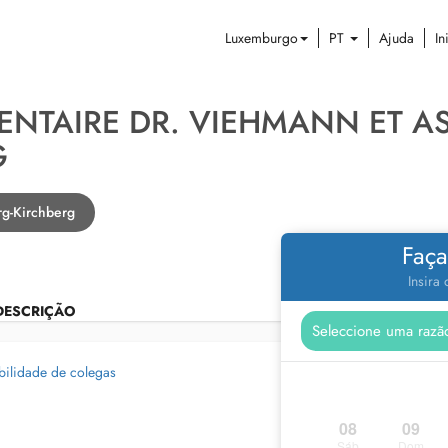
Luxemburgo
PT
Ajuda
In
ENTAIRE DR. VIEHMANN ET AS
G
g-Kirchberg
Faça
Insira
DESCRIÇÃO
bilidade de colegas
08
09
Sáb
Dom