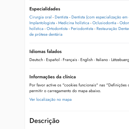
Especialidades
Cirurgia oral
-
Dentista
-
Dentista (com especialização em 
Implantologista
-
Medicina holística
-
Oclusiodontia
-
Odont
holística
-
Ortodontista
-
Periodontista
-
Restauração Denta
de prótese dentária
Idiomas falados
Deutsch
- Español
- Français
- English
- Italiano
- Lëtzebuer
Informações da clínica
Por favor active os "cookies funcionais" nas "Definições
permitir o carregamento do mapa abaixo.
Ver localização no mapa
Descrição