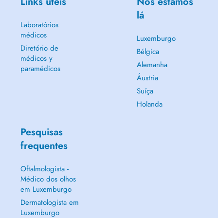
Links úteis
Nós estamos
lá
Laboratórios
médicos
Luxemburgo
Diretório de
Bélgica
médicos y
Alemanha
paramédicos
Áustria
Suíça
Holanda
Pesquisas
frequentes
Oftalmologista -
Médico dos olhos
em Luxemburgo
Dermatologista em
Luxemburgo