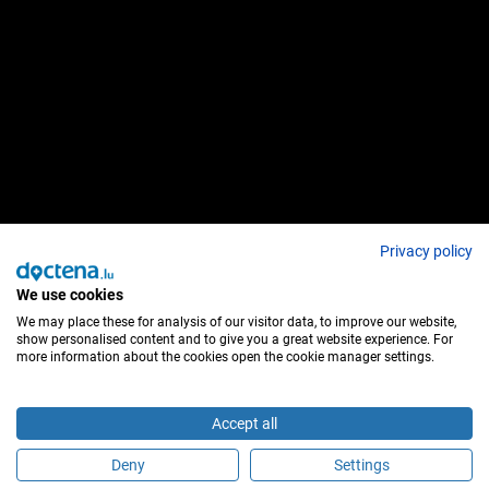
Privacy policy
We use cookies
We may place these for analysis of our visitor data, to improve our website,
show personalised content and to give you a great website experience. For
more information about the cookies open the cookie manager settings.
Accept all
Deny
Settings
É este profissional de saúde?