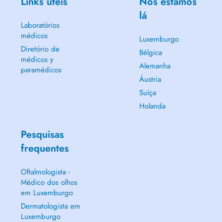
Links úteis
Nós estamos
lá
Laboratórios
médicos
Luxemburgo
Diretório de
Bélgica
médicos y
Alemanha
paramédicos
Áustria
Suíça
Holanda
Pesquisas
frequentes
Oftalmologista -
Médico dos olhos
em Luxemburgo
Dermatologista em
Luxemburgo