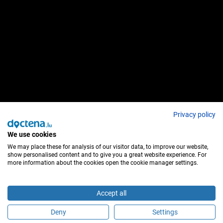
Privacy policy
We use cookies
We may place these for analysis of our visitor data, to improve our website,
show personalised content and to give you a great website experience. For
more information about the cookies open the cookie manager settings.
Accept all
Deny
Settings
É este profissional de saúde?