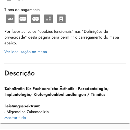
Tipos de pagamento
Por favor active os "cookies funcionais" nas "Definições de
privacidade" desta página para permitir o carregamento do mapa
abaixo.
Ver localização no mapa
Descrição
Zahnärztin für Fachbereiche Ästhetik - Parodontologie,-
Implantologie,- Kiefergelenkbehandlungen / Tinnitus
Leistungsspektrum:
- Allgemeine Zahnmedizin
- Knochenaufbau & Knochenregeneration
Mostrar tudo
- Paradontitis – Behandlung
- Implantationen