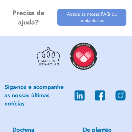
- Orale Mikrobiologie & DNA Analyse
- Micro-Dentistry
Precisa de
Aceda às nossas FAQ ou
- Implantologie
contacte-nos
ajuda?
- Implantat-Prothetik
- Ästhetische Zahnmedizin
- Kiefergelenkbehandlung
- Zahnmedizinische Prophylaxe
- Beratung per Videokonferenz ist möglich
Termine auch individuell telefonisch vereinbar: 0049 160 96228975
oder 0049 160 5604632
Sie werden ggfs. zurückgerufen. Sprechstunde wöchentlich freitags.
Siga-nos e acompanhe
as nossas últimas
notícias
Doctena
De plantão