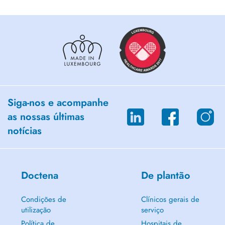
Siga-nos e acompanhe
as nossas últimas
notícias
Doctena
De plantão
Condições de
Clínicos gerais de
utilização
serviço
Política de
Hospitais de