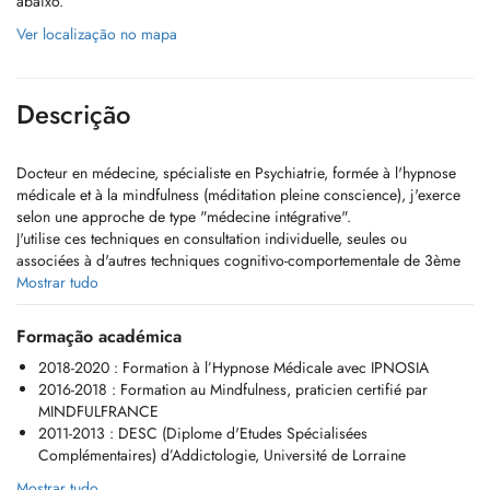
abaixo.
Ver localização no mapa
Descrição
Docteur en médecine, spécialiste en Psychiatrie, formée à l'hypnose
médicale et à la mindfulness (méditation pleine conscience), j'exerce
selon une approche de type "médecine intégrative".
J'utilise ces techniques en consultation individuelle, seules ou
associées à d'autres techniques cognitivo-comportementale de 3ème
vague dites Thérapies ACT (thérapies d'acceptation et d'engagement).
Mostrar tudo
Ces outils thérapeutiques sont complémentaires des soins pluri-
disciplinaires somatiques et/ou psychothérapeutiques.
Formação académica
2018-2020 : Formation à l’Hypnose Médicale avec IPNOSIA​
N'hésitez pas à consulter le site web:
2016-2018 : Formation au Mindfulness, praticien certifié par
https://s-viennet.org
MINDFULFRANCE
2011-2013 : DESC (Diplome d'Etudes Spécialisées
Certaines indications ont plus particulièrement été étudiées en
Complémentaires) d’Addictologie, Université de Lorraine
recherche scientifique, telles que: améliorer la gestion des douleurs
aigues/chroniques, le retentissement d'une maladie somatique, la
Mostrar tudo