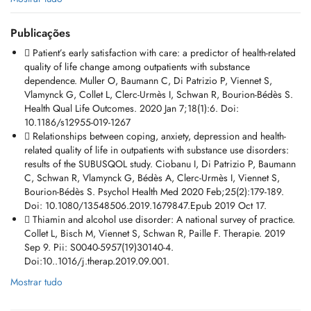
gestion du stress et des émotions, les troubles du comportement
alimentaire, les troubles du sommeil, en prevention du burn out, en
Publicações
aide au sevrage tabagique ...
Mais il existe également des contre-indications relatives ou absolues,
 Patient’s early satisfaction with care: a predictor of health-related
en particulier pour les etats psychopathologiques en phase aigue, qu'il
quality of life change among outpatients with substance
est nécessaire d'évaluer au préalable.
dependence. Muller O, Baumann C, Di Patrizio P, Viennet S,
Vlamynck G, Collet L, Clerc-Urmès I, Schwan R, Bourion-Bédès S.
Pour toutes questions ou demande de rendez vous, merci de nous
Health Qual Life Outcomes. 2020 Jan 7;18(1):6. Doi:
contacter par mail en indiquant vos coordonnées complètes ainsi que
10.1186/s12955-019-1267
le motif de la demande, à l'adresse suivante:
 Relationships between coping, anxiety, depression and health-
secretariat.viennet@gmail.com
related quality of life in outpatients with substance use disorders:
results of the SUBUSQOL study. Ciobanu I, Di Patrizio P, Baumann
C, Schwan R, Vlamynck G, Bédès A, Clerc-Urmès I, Viennet S,
Bourion-Bédès S. Psychol Health Med 2020 Feb;25(2):179-189.
Doi: 10.1080/13548506.2019.1679847.Epub 2019 Oct 17.
 Thiamin and alcohol use disorder: A national survey of practice.
Collet L, Bisch M, Viennet S, Schwan R, Paille F. Therapie. 2019
Sep 9. Pii: S0040-5957(19)30140-4.
Doi:10..1016/j.therap.2019.09.001.
Mostrar tudo