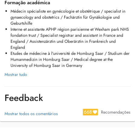
Formação académica
Mardi 8 h - 17 h
Médecin spécialiste en gynécologie et obstétrique / specialist in
Mercredi 13 h -17 h
gynaecology and obstetrics / Fachärztin für Gynäkologie und
Jeudi 8 h - 17 h
Geburtshilfe
Vendredi 8 h - 12 h
Interne et assistante APHP région parisienne et Wexham park NHS
En cas d'empêchement, je vous remercie de contacter le secrétariat au
fondation trust / Specialist registrar and assistant in France and
26779894 ou par doctena minimum 24 heures à l'avance afin de vous
England / Assistenzärztin und Oberärztin in Frankreich und
éviter des frais de consultation/examen.
England
Une indemnité équivalente au tarif dune consultation normale non
Etudes de médecine à l'université de Homburg Saar / Studium der
remboursable par l'assurance maladie vous sera facturée si vous
Humanmedizin in Homburg Saar / Medical degree at the
n'avez pas annulé le Rendez vous 24 h à l'avance.
University of Homburg Saar in Germany
Mostrar tudo
Feedback
668
Recomendações
Mostrar todos os comentários