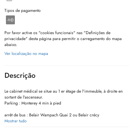
Tipos de pagamento
Por favor active os "cookies funcionais" nas "Definições de
privacidade" desta página para permitir o carregamento do mapa
abaixo.
Ver localização no mapa
Descrição
Le cabinet médical se situe au 1 er étage de l'immeuble, à droite en
sortant de l'ascenseur.
Parking : Monterey 4 min à pied
arrêt de bus : Belair Wampach Quai 2 ou Belair crécy
Mostrar tudo
Horaires d' ouverture :
Lundi 8 h - 17 h