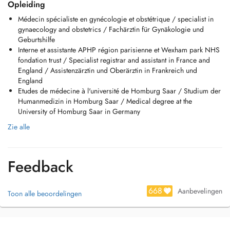
Opleiding
Mardi 8 h - 17 h
Médecin spécialiste en gynécologie et obstétrique / specialist in
Mercredi 13 h -17 h
gynaecology and obstetrics / Fachärztin für Gynäkologie und
Jeudi 8 h - 17 h
Geburtshilfe
Vendredi 8 h - 12 h
Interne et assistante APHP région parisienne et Wexham park NHS
En cas d'empêchement, je vous remercie de contacter le secrétariat au
fondation trust / Specialist registrar and assistant in France and
26779894 ou par doctena minimum 24 heures à l'avance afin de vous
England / Assistenzärztin und Oberärztin in Frankreich und
éviter des frais de consultation/examen.
England
Une indemnité équivalente au tarif dune consultation normale non
Etudes de médecine à l'université de Homburg Saar / Studium der
remboursable par l'assurance maladie vous sera facturée si vous
Humanmedizin in Homburg Saar / Medical degree at the
n'avez pas annulé le Rendez vous 24 h à l'avance.
University of Homburg Saar in Germany
Zie alle
Feedback
668
Aanbevelingen
Toon alle beoordelingen