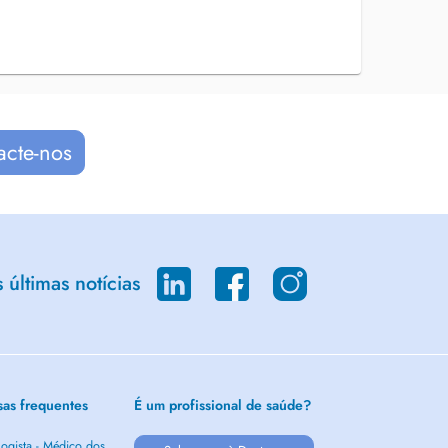
acte-nos
últimas notícias
sas frequentes
É um profissional de saúde?
ogista - Médico dos