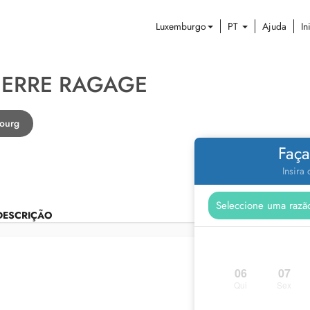
Luxemburgo
PT
Ajuda
In
PIERRE RAGAGE
ourg
Faça
Insira
DESCRIÇÃO
06
07
Qui
Sex