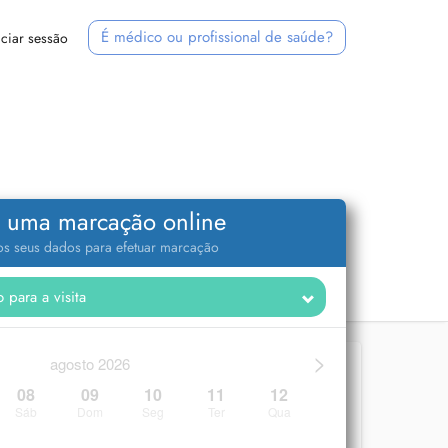
É médico ou profissional de saúde?
iciar sessão
 uma marcação online
 os seus dados para efetuar marcação
>
agosto 2026
08
09
10
11
12
Sáb
Dom
Seg
Ter
Qua