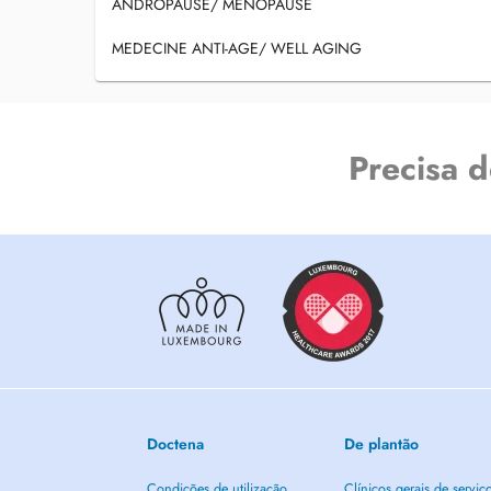
ANDROPAUSE/ MENOPAUSE
MEDECINE ANTI-AGE/ WELL AGING
Precisa 
Doctena
De plantão
Condições de utilização
Clínicos gerais de serviç