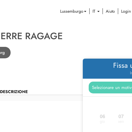
Lussemburgo
IT
Aiuto
Login
PIERRE RAGAGE
urg
Fissa
I
DESCRIZIONE
06
07
gio
ven