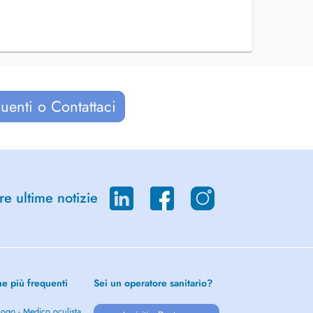
uenti o Contattaci
re ultime notizie
he più frequenti
Sei un operatore sanitario?
ogo - Medico oculista