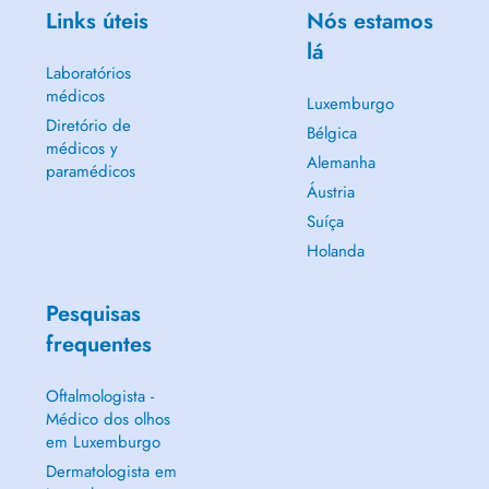
Links úteis
Nós estamos
lá
Laboratórios
médicos
Luxemburgo
Diretório de
Bélgica
médicos y
Alemanha
paramédicos
Áustria
Suíça
Holanda
Pesquisas
frequentes
Oftalmologista -
Médico dos olhos
em Luxemburgo
Dermatologista em