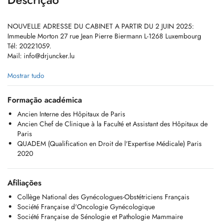
NOUVELLE ADRESSE DU CABINET A PARTIR DU 2 JUIN 2025:
Immeuble Morton 27 rue Jean Pierre Biermann L-1268 Luxembourg
Tél: 20221059.
Mail:
info@drjuncker.lu
- GYNECOLOGUE: Suivi gynécologique. Prise en charge de la
Mostrar tudo
ménopause, de l'infertilité, de la contraception, de l'incontnence.
Pathologies mammaires.
Formação académica
- OBSTETRICIEN: suivi de grossesse.
Ancien Interne des Hôpitaux de Paris
- EXPERT JUDICIAIRE près Cours Supérieure de Justice: expertises
Ancien Chef de Clinique à la Faculté et Assistant des Hôpitaux de
médicales judiciaires et extrajudiciaires, assurances.
Paris
- MEDECIN AGREE aux Hôpitaux Robert Schuman Luxembourg
QUADEM (Qualification en Droit de l'Expertise Médicale) Paris
2020
Le cabinet est fermé tous les jours de 12h30 à 14h00 et les mercredi.
Un seul accompagnant est admis. Les enfants n'ont pas leur place en
Afiliações
consultation.
Collège National des Gynécologues-Obstétriciens Français
REGLES DE FONCTIONNEMENT DES RENDEZ-VOUS:
Société Française d'Oncologie Gynécologique
Les rendez-vous donnent lieu à la facturation d'une Convenance
Société Française de Sénologie et Pathologie Mammaire