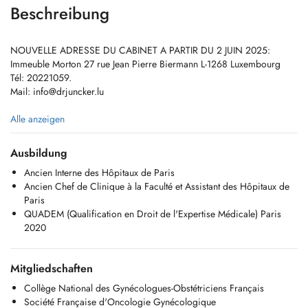
Beschreibung
NOUVELLE ADRESSE DU CABINET A PARTIR DU 2 JUIN 2025:
Immeuble Morton 27 rue Jean Pierre Biermann L-1268 Luxembourg
Tél: 20221059.
Mail:
info@drjuncker.lu
- GYNECOLOGUE: Suivi gynécologique. Prise en charge de la
Alle anzeigen
ménopause, de l'infertilité, de la contraception, de l'incontnence.
Pathologies mammaires.
Ausbildung
- OBSTETRICIEN: suivi de grossesse.
Ancien Interne des Hôpitaux de Paris
- EXPERT JUDICIAIRE près Cours Supérieure de Justice: expertises
Ancien Chef de Clinique à la Faculté et Assistant des Hôpitaux de
médicales judiciaires et extrajudiciaires, assurances.
Paris
- MEDECIN AGREE aux Hôpitaux Robert Schuman Luxembourg
QUADEM (Qualification en Droit de l'Expertise Médicale) Paris
2020
Le cabinet est fermé tous les jours de 12h30 à 14h00 et les mercredi.
Un seul accompagnant est admis. Les enfants n'ont pas leur place en
Mitgliedschaften
consultation.
Collège National des Gynécologues-Obstétriciens Français
REGLES DE FONCTIONNEMENT DES RENDEZ-VOUS:
Société Française d'Oncologie Gynécologique