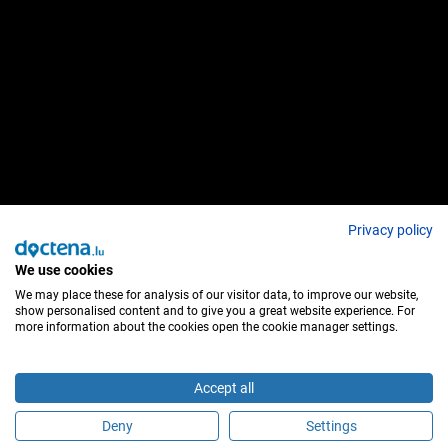
Privacy policy
We use cookies
We may place these for analysis of our visitor data, to improve our website,
show personalised content and to give you a great website experience. For
more information about the cookies open the cookie manager settings.
Accept all
Deny
Settings
É este profissional de saúde?