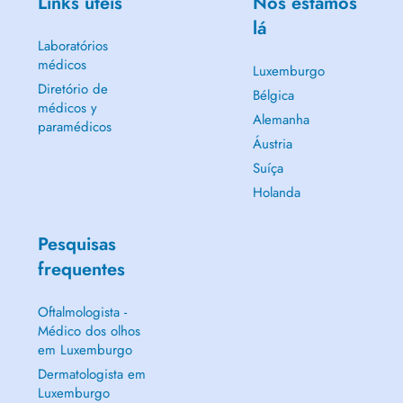
Links úteis
Nós estamos
lá
Laboratórios
médicos
Luxemburgo
Diretório de
Bélgica
médicos y
Alemanha
paramédicos
Áustria
Suíça
Holanda
Pesquisas
frequentes
Oftalmologista -
Médico dos olhos
em Luxemburgo
Dermatologista em
Luxemburgo