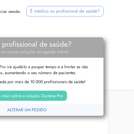
É médico ou profissional de saúde?
iciar sessão
e profissional de saúde?
 as nossas soluções de agenda online!
ro irá ajudá-lo a poupar tempo e a limitar as não
s, aumentando o seu número de pacientes.
izada por mais de 10 000 profissionais de saúde!
 mais sobre a solução Doctena Pro
ALTERAR UM PEDIDO