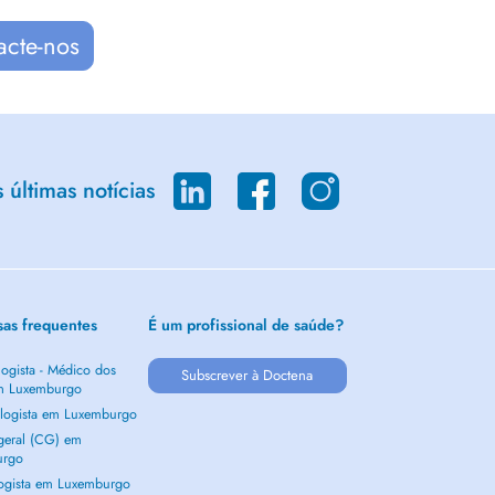
acte-nos
últimas notícias
sas frequentes
É um profissional de saúde?
ogista - Médico dos
Subscrever à Doctena
m Luxemburgo
logista em Luxemburgo
 geral (CG) em
urgo
ogista em Luxemburgo