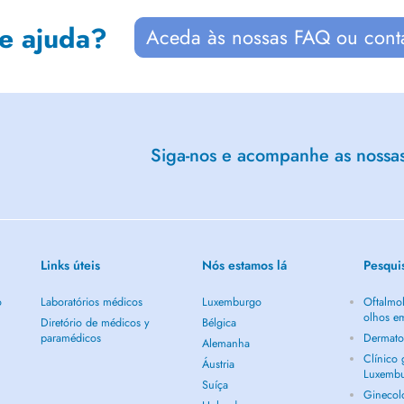
de ajuda?
Aceda às nossas FAQ ou cont
Siga-nos e acompanhe as nossas 
Links úteis
Nós estamos lá
Pesqui
o
Laboratórios médicos
Luxemburgo
Oftalmol
olhos e
Diretório de médicos y
Bélgica
paramédicos
Dermato
Alemanha
Clínico
Áustria
Luxemb
Suíça
Ginecol