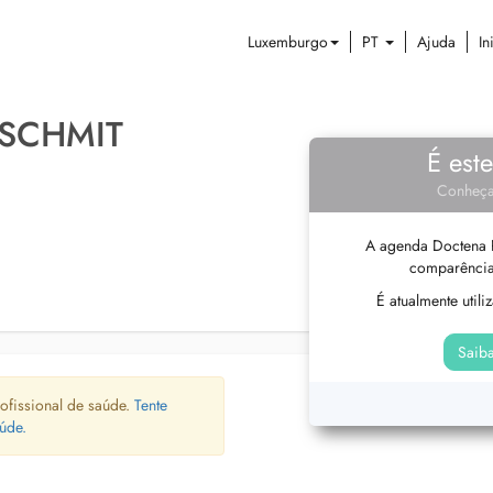
Luxemburgo
PT
Ajuda
In
 SCHMIT
É est
Conheça
A agenda Doctena P
comparência
É atualmente util
Saiba
ofissional de saúde.
Tente
úde.