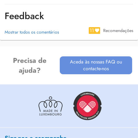
orthopédique), ainsi que les personnes âgées souhaitant préserver ou
retrouver leur autonomie et leur qualité de vie.
Feedback
Formée au drainage lymphatique, j'ai également un intérêt particulier
pour l'accompagnement des patientes après un cancer du sein.
11
Recomendações
Mostrar todos os comentários
Passionnée par le mouvement, je débuterai en septembre 2026 une
formation spécialisée de deux ans en kinésithérapie du sport afin
d'approfondir mes compétences dans la prise en charge des sportifs.
Precisa de
Aceda às nossas FAQ ou
contacte-nos
ajuda?