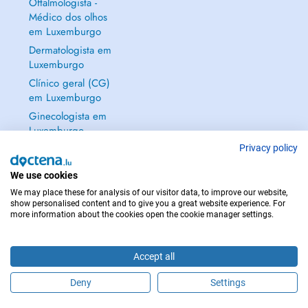
Oftalmologista -
Médico dos olhos
em Luxemburgo
Dermatologista em
Luxemburgo
Clínico geral (CG)
em Luxemburgo
Ginecologista em
Luxemburgo
Mostrar tudo →
Privacy policy
We use cookies
We may place these for analysis of our visitor data, to improve our website,
show personalised content and to give you a great website experience. For
more information about the cookies open the cookie manager settings.
EM CASO DE EMERGÊNCIA, CONTACTE : 112
Copyright © 2026 - DOCTENA S.A. 42, Rue de la Vallée, L-2661 Luxembourg
Accept all
Deny
Settings
Faça uma marcação online