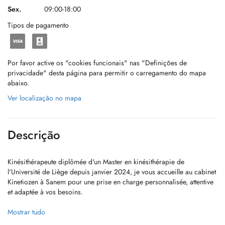
Sex.
09:00-18:00
Tipos de pagamento
Por favor active os "cookies funcionais" nas "Definições de
privacidade" desta página para permitir o carregamento do mapa
abaixo.
Ver localização no mapa
Descrição
Kinésithérapeute diplômée d'un Master en kinésithérapie de
l'Université de Liège depuis janvier 2024, je vous accueille au cabinet
Kinetiozen à Sanem pour une prise en charge personnalisée, attentive
et adaptée à vos besoins.
J'accompagne les patients dans leur rééducation fonctionnelle
Mostrar tudo
(douleurs musculo-squelettiques, rééducation post-traumatique et