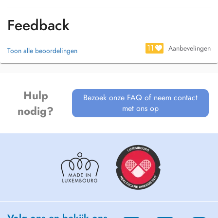
orthopédique), ainsi que les personnes âgées souhaitant préserver ou
retrouver leur autonomie et leur qualité de vie.
Feedback
Formée au drainage lymphatique, j'ai également un intérêt particulier
pour l'accompagnement des patientes après un cancer du sein.
11
Aanbevelingen
Toon alle beoordelingen
Passionnée par le mouvement, je débuterai en septembre 2026 une
formation spécialisée de deux ans en kinésithérapie du sport afin
d'approfondir mes compétences dans la prise en charge des sportifs.
Hulp
Bezoek onze FAQ of neem contact
met ons op
nodig?