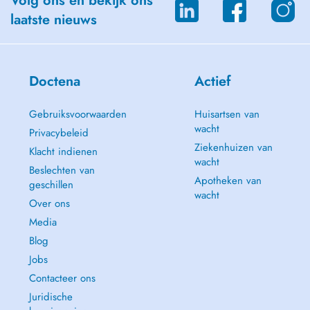
Volg ons en bekijk ons
laatste nieuws
Doctena
Actief
Gebruiksvoorwaarden
Huisartsen van
wacht
Privacybeleid
Ziekenhuizen van
Klacht indienen
wacht
Beslechten van
Apotheken van
geschillen
wacht
Over ons
Media
Blog
Jobs
Contacteer ons
Juridische