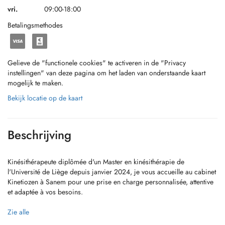
vri.
09:00-18:00
Betalingsmethodes
Gelieve de "functionele cookies" te activeren in de "Privacy
instellingen" van deze pagina om het laden van onderstaande kaart
mogelijk te maken.
Bekijk locatie op de kaart
Beschrijving
Kinésithérapeute diplômée d'un Master en kinésithérapie de
l'Université de Liège depuis janvier 2024, je vous accueille au cabinet
Kinetiozen à Sanem pour une prise en charge personnalisée, attentive
et adaptée à vos besoins.
J'accompagne les patients dans leur rééducation fonctionnelle
Zie alle
(douleurs musculo-squelettiques, rééducation post-traumatique et