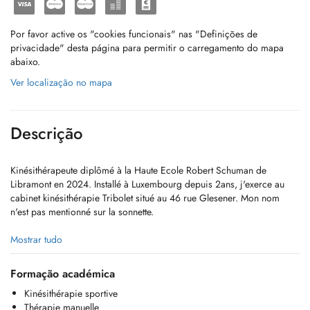
Por favor active os "cookies funcionais" nas "Definições de
privacidade" desta página para permitir o carregamento do mapa
abaixo.
Ver localização no mapa
Descrição
Kinésithérapeute diplômé à la Haute Ecole Robert Schuman de
Libramont en 2024. Installé à Luxembourg depuis 2ans, j'exerce au
cabinet kinésithérapie Tribolet situé au 46 rue Glesener. Mon nom
n'est pas mentionné sur la sonnette.
Physiotherapist graduated from the Haute Ecole Robert Schuman in
Mostrar tudo
Libramont in 2024.
I have been living in Luxembourg for two years and work at the Tribolet
Formação académica
Physical Therapy Clinic, located at 46 Rue Glesener. My name is not
Kinésithérapie sportive
listed on the doorbell.
Thérapie manuelle