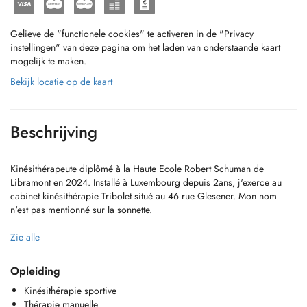
Gelieve de "functionele cookies" te activeren in de "Privacy
instellingen" van deze pagina om het laden van onderstaande kaart
mogelijk te maken.
Bekijk locatie op de kaart
Beschrijving
Kinésithérapeute diplômé à la Haute Ecole Robert Schuman de
Libramont en 2024. Installé à Luxembourg depuis 2ans, j'exerce au
cabinet kinésithérapie Tribolet situé au 46 rue Glesener. Mon nom
n'est pas mentionné sur la sonnette.
Physiotherapist graduated from the Haute Ecole Robert Schuman in
Zie alle
Libramont in 2024.
I have been living in Luxembourg for two years and work at the Tribolet
Opleiding
Physical Therapy Clinic, located at 46 Rue Glesener. My name is not
Kinésithérapie sportive
listed on the doorbell.
Thérapie manuelle