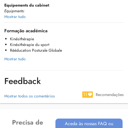
Equipements du cabinet
:
Equipments:
Mostrar tudo
-Ondes de choc
-
Shockwaves
Formação académica
Kinésithérapie
-Renforcement isoinertiel (DESMOTEC)
Kinésithérapie du sport
-
Isoinertial reinforcement (DESMOTEC)
Rééducation Posturale Globale
-Proprioception didactique (BLAZEPOD)
Mostrar tudo
-
Didactic proprioception (BLAZEPOD)
-Lymphodrainage
Feedback
-Electrothérapie
-
Electrotherapy
11
Recomendações
Mostrar todos os comentários
-Cryothérapie
-
Cryotherapy
-Fangothérapie
Precisa de
Aceda às nossas FAQ ou