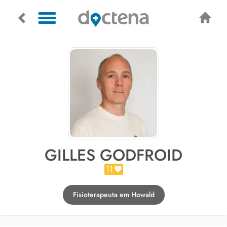
GILLES GODFROID
11
Fisioterapeuta em Howald