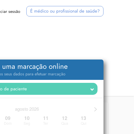
É médico ou profissional de saúde?
iciar sessão
 uma marcação online
 os seus dados para efetuar marcação
>
agosto 2026
09
10
11
12
13
Dom
Seg
Ter
Qua
Qui