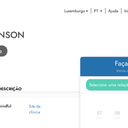
Luxemburgo
PT
Ajuda
In
ENSON
g
Faça
Insira
DESCRIÇÃO
mindful
Site da
clínica
07
08
Sex
Sáb