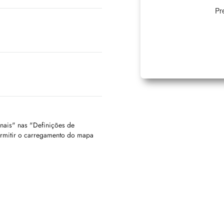
Pr
onais" nas "Definições de
ermitir o carregamento do mapa