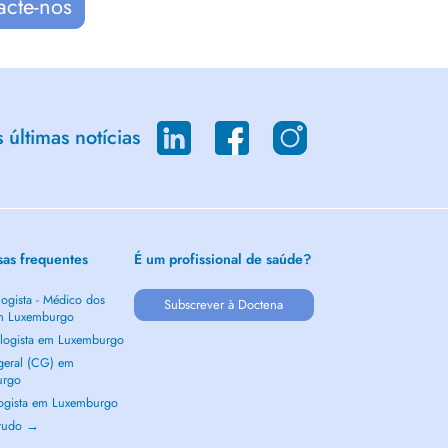
acte-nos
últimas notícias
sas frequentes
É um profissional de saúde?
ogista - Médico dos
Subscrever à Doctena
m Luxemburgo
logista em Luxemburgo
 geral (CG) em
urgo
ogista em Luxemburgo
 tudo →