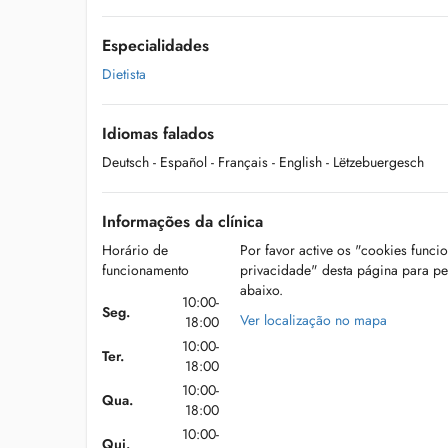
Especialidades
Dietista
Idiomas falados
Deutsch
- Español
- Français
- English
- Lëtzebuergesch
Informações da clínica
Horário de
Por favor active os "cookies funci
funcionamento
privacidade" desta página para p
abaixo.
10:00-
Seg.
Ver localização no mapa
18:00
10:00-
Ter.
18:00
10:00-
Qua.
18:00
10:00-
Qui.