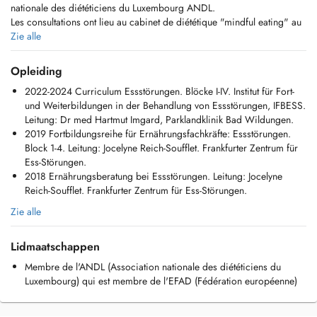
nationale des diététiciens du Luxembourg ANDL.
Les consultations ont lieu au cabinet de diététique "mindful eating" au
cœur du Centre-Ville de Luxembourg. J'accepte les patients à partir de
Zie alle
l'âge de 16 ans.
Si vous avez des questions, n'hésitez pas de me contacter par email
Opleiding
sur
celinegenson@mindful-eating.lu
ou par téléphone au 691 790 960.
2022-2024 Curriculum Essstörungen. Blöcke I-IV. Institut für Fort-
und Weiterbildungen in der Behandlung von Essstörungen, IFBESS.
Je souhaite à toute personne une relation saine, réjouissante et naturelle
Leitung: Dr med Hartmut Imgard, Parklandklinik Bad Wildungen.
avec la nourriture, libre d'interdictions ou de frustration. La thérapie
2019 Fortbildungsreihe für Ernährungsfachkräfte: Essstörungen.
diététique que je propose se concentre sur l'amélioration de la
Block 1-4. Leitung: Jocelyne Reich-Soufflet. Frankfurter Zentrum für
relation du patient avec son alimentation.
Ess-Störungen.
Mon travail couvre principalement:
2018 Ernährungsberatung bei Essstörungen. Leitung: Jocelyne
- l'accompagnement du patient vers un changement durable des
Reich-Soufflet. Frankfurter Zentrum für Ess-Störungen.
habitudes alimentaires adaptées à son état de santé (infrapoids,
surpoids, prédiabète et diabète type II, syndrome métabolique,
Zie alle
hypertension artérielle, cholestérol et/ou triglycérides élevés,
résistance à l'insuline, stéatose hépatique (foie gras),etc.);
Lidmaatschappen
- l'accompagnement du patient en bonne santé désirant
adapter/changer son régime alimentaire (végétarien, végan,
Membre de l'ANDL (Association nationale des diététiciens du
flexitarien, régime méditerranéen, rééquilibrage alimentaire,
Luxembourg) qui est membre de l'EFAD (Fédération européenne)
ménopause);
-la gestion des habitudes alimentaires malsaines (émotions, stress);