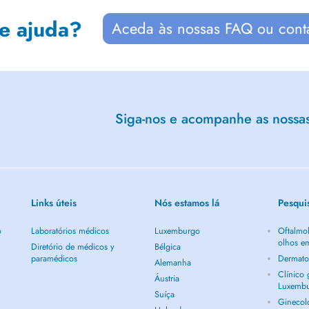
de ajuda?
Aceda às nossas FAQ ou cont
Siga-nos e acompanhe as nossas 
Links úteis
Nós estamos lá
Pesqui
o
Laboratórios médicos
Luxemburgo
Oftalmol
olhos e
Diretório de médicos y
Bélgica
paramédicos
Dermato
Alemanha
Clínico
Áustria
Luxemb
Suíça
Ginecol