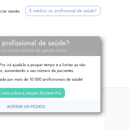
É médico ou profissional de saúde?
iciar sessão
e profissional de saúde?
 as nossas soluções de agenda online!
ro irá ajudá-lo a poupar tempo e a limitar as não
s, aumentando o seu número de pacientes.
izada por mais de 10 000 profissionais de saúde!
 mais sobre a solução Doctena Pro
ALTERAR UM PEDIDO