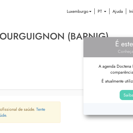
Luxemburgo
PT
Ajuda
In
BOURGUIGNON (BARNIG)
É est
Conheça
A agenda Doctena P
comparência
É atualmente util
Saiba
ofissional de saúde.
Tente
úde.