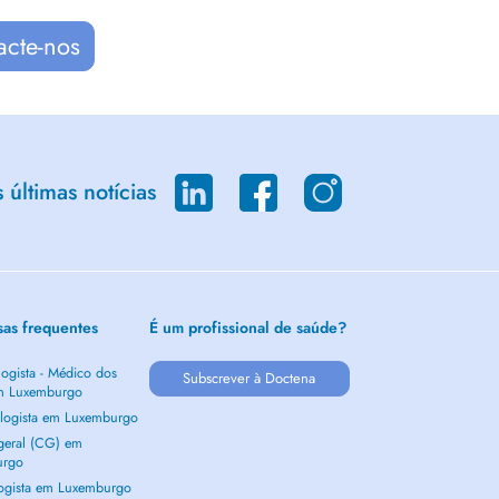
acte-nos
últimas notícias
sas frequentes
É um profissional de saúde?
ogista - Médico dos
Subscrever à Doctena
m Luxemburgo
logista em Luxemburgo
 geral (CG) em
urgo
ogista em Luxemburgo