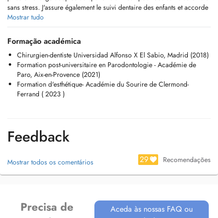
sans stress. J'assure également le suivi dentaire des enfants et accorde
une place importante aux soins préventifs. Je consulte en français,
Mostrar tudo
anglais, espagnol, italien et arabe.
Formação académica
Chirurgien-dentiste Universidad Alfonso X El Sabio, Madrid (2018)
Formation post-universitaire en Parodontologie - Académie de
Paro, Aix-en-Provence (2021)
Formation d'esthétique- Académie du Sourire de Clermond-
Ferrand ( 2023 )
Feedback
29
Recomendações
Mostrar todos os comentários
Precisa de
Aceda às nossas FAQ ou