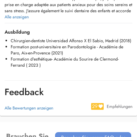
prise en charge adaptée aux patients anxieux pour des soins sereins et
sans stress. J'assure également le suivi dentaire des enfants et accorde
une place importante aux soins préventifs. Je consulte en français,
Alle anzeigen
anglais, espagnol, italien et arabe.
Ausbildung
Chirurgien-dentiste Universidad Alfonso X El Sabio, Madrid (2018)
Formation post-universitaire en Parodontologie - Académie de
Paro, Aix-en-Provence (2021)
Formation d'esthétique- Académie du Sourire de Clermond-
Ferrand ( 2023 )
Feedback
29
Empfehlungen
Alle Bewertungen anzeigen
Brauchen Sie