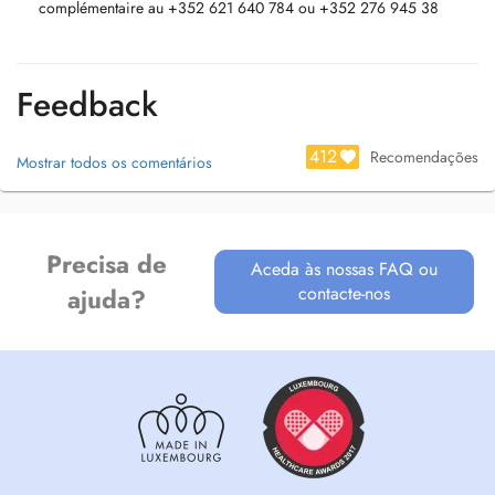
complémentaire au +352 621 640 784 ou +352 276 945 38
IN: Appointments available on Doctena are exclusively reserved for
new patients wishing to schedule a first consultation.
If you are already receiving treatment with us, please contact the clinic
Feedback
directly by phone to book your next appointment.
412
Recomendações
Mostrar todos os comentários
Precisa de
Aceda às nossas FAQ ou
contacte-nos
ajuda?