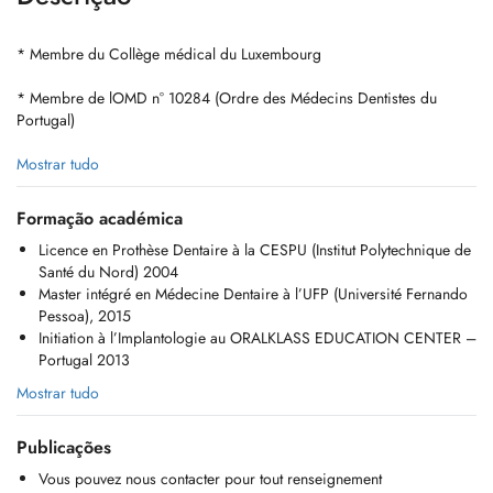
* Membre du Collège médical du Luxembourg
* Membre de lOMD n° 10284 (Ordre des Médecins Dentistes du
Portugal)
PT : As consultas disponíveis no Doctena são exclusivamente
Mostrar tudo
reservadas para novos pacientes que desejam agendar a primeira
consulta.
Formação académica
Licence en Prothèse Dentaire à la CESPU (Institut Polytechnique de
Se você já está em tratamento conosco, por favor, entre em contato
Santé du Nord) 2004
diretamente com a clínica por telefone para marcar sua próxima
Master intégré en Médecine Dentaire à l’UFP (Université Fernando
consulta.
Pessoa), 2015
Initiation à l’Implantologie au ORALKLASS EDUCATION CENTER –
FR: Les rendez-vous disponibles sur Doctena sont exclusivement
Portugal 2013
réservés aux nouveaux patients souhaitant prendre un premier rendez-
vous.
Mostrar tudo
Si vous êtes déjà en traitement chez nous, merci de contacter
Publicações
directement le cabinet par téléphone pour fixer votre prochain rendez-
vous.
Vous pouvez nous contacter pour tout renseignement