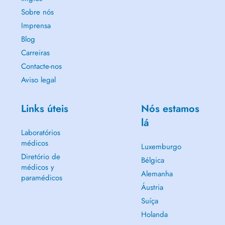
Treatments:
Sobre nós
- Check-Up Appointment
Imprensa
- Emergency (Broken Tooth, Pain, Abcess)
Blog
- Dental Scaling (Cleaning)
Carreiras
- Dental Filling (Cavity)
- Dental Whitening
Contacte-nos
- Dental Extraction
Aviso legal
- Bruxism Treatment
- Prosthetic rehabilitation
- Aesthetic Evaluation (Veneers or Crowns)
Links úteis
Nós estamos
lá
Laboratórios
médicos
Luxemburgo
Diretório de
Bélgica
médicos y
Alemanha
paramédicos
Áustria
Suíça
Holanda