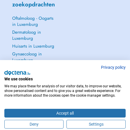
zoekopdrachten
Oftalmoloog - Oogarts
in Luxemburg
Dermatoloog in
Luxemburg
Huisarts in Luxemburg
Gynaecoloog in
Luxemburg
Zie alle →
Privacy policy
We use cookies
We may place these for analysis of our visitor data, to improve our website,
show personalised content and to give you a great website experience. For
more information about the cookies open the cookie manager settings.
NEEM IN GEVAL VAN NOOD CONTACT OP MET : 112
Copyright © 2026 - DOCTENA S.A. 42, Rue de la Vallée, L-2661 Luxembourg
Accept all
Deny
Settings
Maak online een afspraak