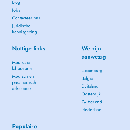
Treatments:
Blog
Jobs
- Check-Up Appointment
Contacteer ons
- Emergency (Broken Tooth, Pain, Abcess)
- Dental Scaling (Cleaning)
Juridische
- Dental Filling (Cavity)
kennisgeving
- Dental Whitening
- Dental Extraction
Nuttige links
We zijn
- Bruxism Treatment
- Prosthetic rehabilitation
aanwezig
- Aesthetic Evaluation (Veneers or Crowns)
Medische
laboratoria
Luxemburg
Medisch en
België
paramedisch
Duitsland
adresboek
Oostenrijk
Zwitserland
Nederland
Populaire