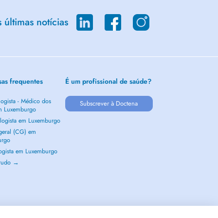
últimas notícias
sas frequentes
É um profissional de saúde?
ogista - Médico dos
Subscrever à Doctena
m Luxemburgo
logista em Luxemburgo
 geral (CG) em
urgo
ogista em Luxemburgo
 tudo →