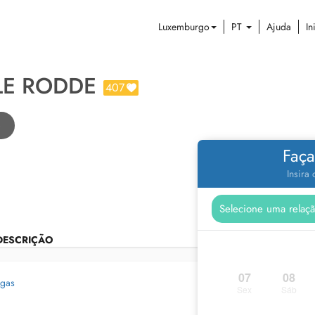
Luxemburgo
PT
Ajuda
In
LE RODDE
407
e
Faça
Insira
DESCRIÇÃO
07
08
egas
Sex
Sáb