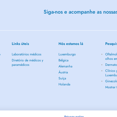
Siga-nos e acompanhe as nossas 
Links úteis
Nós estamos lá
Pesqui
o
Laboratórios médicos
Luxemburgo
Oftalmol
olhos e
Diretório de médicos y
Bélgica
paramédicos
Dermato
Alemanha
Clínico
Áustria
Luxemb
Suíça
Ginecol
Holanda
Mostrar