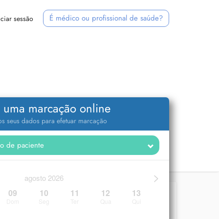
É médico ou profissional de saúde?
iciar sessão
 uma marcação online
 os seus dados para efetuar marcação
>
agosto 2026
09
10
11
12
13
Dom
Seg
Ter
Qua
Qui