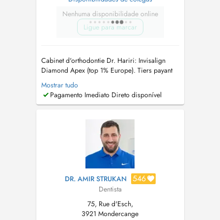
Nenhuma disponibilidade online
Ligue para marcar
Cabinet d'orthodontie Dr. Hariri: Invisalign
Diamond Apex (top 1% Europe). Tiers payant
agréé (PID). Diplômée de l'Université Paris
Mostrar tudo
Descartes et praticienne Diamond Invisalign,
Pagamento Imediato Direto disponível
alliant expertise et innovation dans un cadre
accueillant pour tous les âges. S'appuyant sur
une vaste expérience en ...
546
DR. AMIR STRUKAN
Dentista
75, Rue d'Esch,
3921 Mondercange