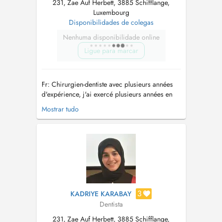
231, Zae Auf Herbett, 3885 Schifflange,
Luxembourg
Disponibilidades de colegas
Nenhuma disponibilidade online
Ligue para marcar
Fr: Chirurgien-dentiste avec plusieurs années
d'expérience, j'ai exercé plusieurs années en
Allemagne où j'ai acquis une solide expérience
Mostrar tudo
dans la prise en charge de patients aux besoins
variés. Mes principaux domaines d'expertise
sont la dentisterie conservatrice, la chirurgie
orale et la prothè...
3
KADRIYE KARABAY
Dentista
231, Zae Auf Herbett, 3885 Schifflange,