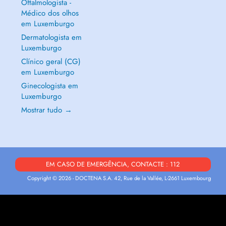
Oftalmologista -
Médico dos olhos
em Luxemburgo
Dermatologista em
Luxemburgo
Clínico geral (CG)
em Luxemburgo
Ginecologista em
Luxemburgo
Mostrar tudo →
EM CASO DE EMERGÊNCIA, CONTACTE : 112
Copyright © 2026 - DOCTENA S.A. 42, Rue de la Vallée, L-2661 Luxembourg