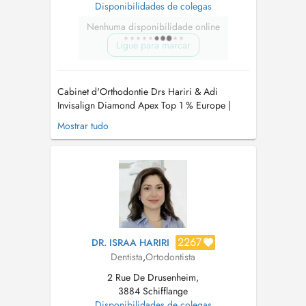
Disponibilidades de colegas
Nenhuma disponibilidade online
Ligue para marcar
Cabinet d'Orthodontie Drs Hariri & Adi
Invisalign Diamond Apex Top 1 % Europe |
Tiers payant agréé (PID) Le cabinet des Drs
Mostrar tudo
Hariri & Adi est spécialisé en orthodontie
moderne, reconnu pour son expertise avancée
en technique Invisalign et son approche
personnalisée du soin. Nous accueillons les
pa...
2267
DR. ISRAA HARIRI
Dentista
,
Ortodontista
2 Rue De Drusenheim,
3884 Schifflange
Disponibilidades de colegas