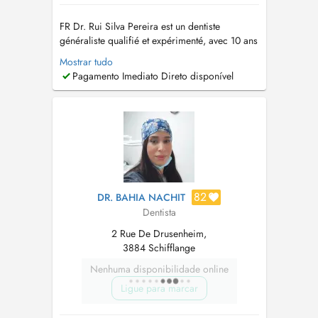
FR Dr. Rui Silva Pereira est un dentiste
généraliste qualifié et expérimenté, avec 10 ans
d'expérience dentaire dans 3 pays (Portugal,
Mostrar tudo
France, Luxembourg). Ma pratique est
Pagamento Imediato Direto disponível
davantage axée sur
l'Endodontie/Dévitalisations, suivie de la
Chirurgie/Implantologie. EN Dr. Rui Silva
Pereira is a qualif...
82
DR. BAHIA NACHIT
Dentista
2 Rue De Drusenheim,
3884 Schifflange
Nenhuma disponibilidade online
Ligue para marcar