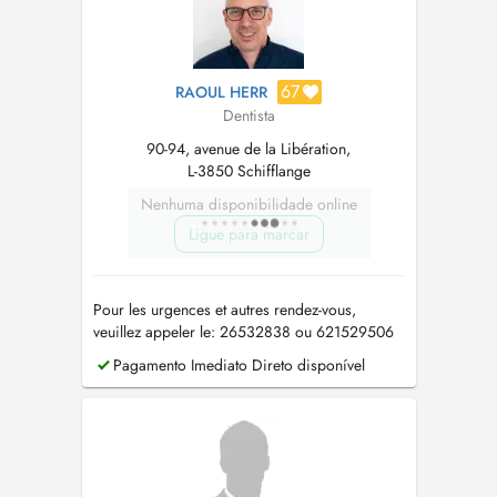
67
RAOUL HERR
Dentista
90-94, avenue de la Libération,
L-3850 Schifflange
Nenhuma disponibilidade online
Ligue para marcar
Pour les urgences et autres rendez-vous,
veuillez appeler le: 26532838 ou 621529506
Bei Notfällen und anderen Terminen, rufen Sie
Pagamento Imediato Direto disponível
bitte an: 26532838 oder 621529506