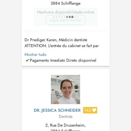
3884 Schifflange
Nenhuma disponibilidade online
Ligue para marcar
Dr Prediger Karen, Médicin dentiste
ATTENTION: L'entrée du cabinet se fait par
l'arrière du bâtiment, en face du n 26 rue de
Mostrar tudo
Hédange. Ma priorité est d'offrir à mes patients
Pagamento Imediato Direto disponível
un accompagnement de qualité, basé sur
l'écoute, la confiance et des soins
personnalisés. Je m'engage à mettre à jour
con...
145
DR. JESSICA SCHNEIDER
Dentista
2, Rue De Drusenheim,