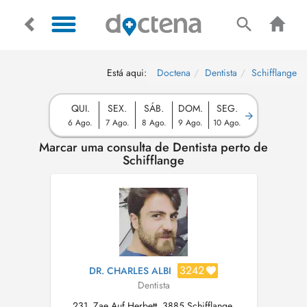
Está aqui:
Doctena
Dentista
Schifflange
QUI.
SEX.
SÁB.
DOM.
SEG.
6 Ago.
7 Ago.
8 Ago.
9 Ago.
10 Ago.
Marcar uma consulta de Dentista perto de
Schifflange
3242
DR. CHARLES ALBI
Dentista
231, Zae Auf Herbett, 3885 Schifflange,