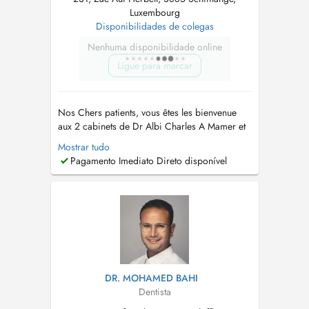
Luxembourg
Disponibilidades de colegas
Nenhuma disponibilidade online
Ligue para marcar
Nos Chers patients, vous êtes les bienvenue
aux 2 cabinets de Dr Albi Charles A Mamer et
Schifflange . Nous sommes ouverts du lundi au
Mostrar tudo
vendredi de 10h à 18h30. N'hésitez pas à nous
Pagamento Imediato Direto disponível
appeler au +352 661 777 233 pour toute
question ou pour prendre rendez-vous. Nous
sommes impatients de vous rencont...
DR. MOHAMED BAHI
Dentista