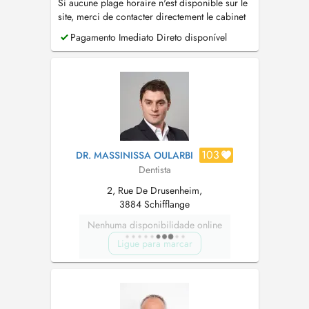
Si aucune plage horaire n'est disponible sur le
site, merci de contacter directement le cabinet
par téléphone au (+352) 26.74.57.80 . PID
Pagamento Imediato Direto disponível
disponible
103
DR. MASSINISSA OULARBI
Dentista
2, Rue De Drusenheim,
3884 Schifflange
Nenhuma disponibilidade online
Ligue para marcar