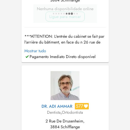
3884 Schifflange
Nenhuma disponibilidade online
Ligue para marcar
***ATTENTION: L'entrée du cabinet se fait par
l'arrière du bâtiment, en face du n 26 rue de
Hédange - porte d'entrée de la Maison
Mostrar tudo
Médicale Ann der Millen*** Dr SCHNEIDER
Pagamento Imediato Direto disponível
Jessica - Médecin Dentiste Spécialisée en
Implantologie Médecin Dentiste avec plus de
12 ans d'expérience clinique, je su...
577
DR. ADI AMMAR
Dentista
,
Ortodontista
2 Rue De Drusenheim,
3884 Schifflange