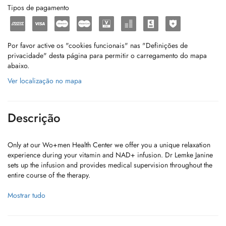
Tipos de pagamento
Por favor active os "cookies funcionais" nas "Definições de
privacidade" desta página para permitir o carregamento do mapa
abaixo.
Ver localização no mapa
Descrição
Only at our Wo+men Health Center we offer you a unique relaxation
experience during your vitamin and NAD+ infusion. Dr Lemke Janine
sets up the infusion and provides medical supervision throughout the
entire course of the therapy.
Wrinkle treatment (Botox, Hyaluronic acid and Laser), DermaPen, laser
Mostrar tudo
hair removal with high performance Alexandrit Laser
Available Infusions: