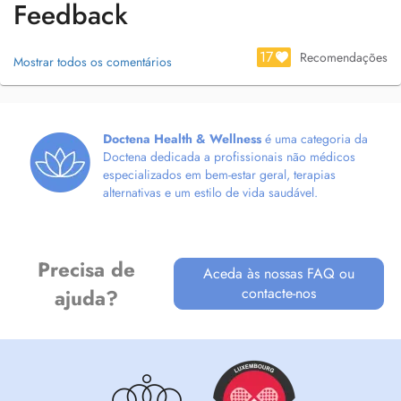
Feedback
NAD+
Immune Defense and Recovery
17
Recomendações
Mostrar todos os comentários
Energy restore (option with NAD125 Energie plus)
Detox (cellular cleanse and liver support)
Reproductive Vitality
Menopause Support
Doctena Health & Wellness
é uma categoria da
Vitamin C
Doctena dedicada a profissionais não médicos
Glutathion Radiance
especializados em bem-estar geral, terapias
Weight loss Support
alternativas e um estilo de vida saudável.
Precisa de
Aceda às nossas FAQ ou
contacte-nos
ajuda?