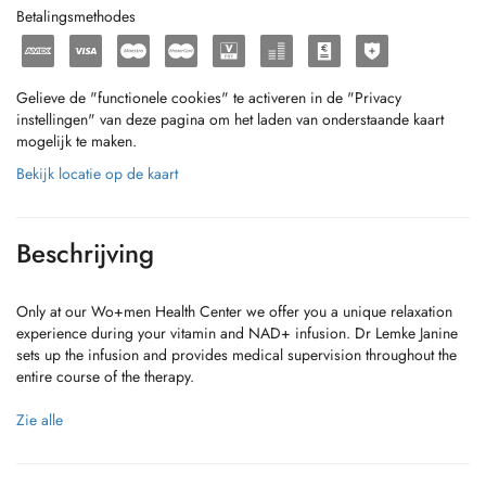
Betalingsmethodes
Gelieve de "functionele cookies" te activeren in de "Privacy
instellingen" van deze pagina om het laden van onderstaande kaart
mogelijk te maken.
Bekijk locatie op de kaart
Beschrijving
Only at our Wo+men Health Center we offer you a unique relaxation
experience during your vitamin and NAD+ infusion. Dr Lemke Janine
sets up the infusion and provides medical supervision throughout the
entire course of the therapy.
Wrinkle treatment (Botox, Hyaluronic acid and Laser), DermaPen, laser
Zie alle
hair removal with high performance Alexandrit Laser
Available Infusions: