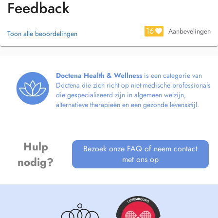
Feedback
NAD+
Immune Defense and Recovery
16
Aanbevelingen
Toon alle beoordelingen
Energy restore (option with NAD125 Energie plus)
Detox (cellular cleanse and liver support)
Reproductive Vitality
Menopause Support
Doctena Health & Wellness
is een categorie van
Vitamin C
Doctena die zich richt op niet-medische professionals
Glutathion Radiance
die gespecialiseerd zijn in algemeen welzijn,
Weight loss Support
alternatieve therapieën en een gezonde levensstijl.
Hulp
Bezoek onze FAQ of neem contact
met ons op
nodig?