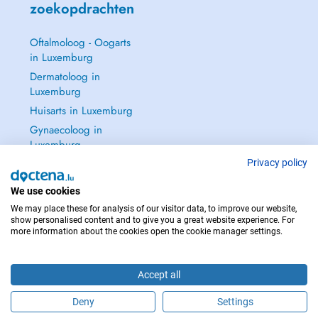
zoekopdrachten
Oftalmoloog - Oogarts
in Luxemburg
Dermatoloog in
Luxemburg
Huisarts in Luxemburg
Gynaecoloog in
Luxemburg
Zie alle →
Privacy policy
We use cookies
We may place these for analysis of our visitor data, to improve our website,
show personalised content and to give you a great website experience. For
more information about the cookies open the cookie manager settings.
NEEM IN GEVAL VAN NOOD CONTACT OP MET : 112
Copyright © 2026 - DOCTENA S.A. 42, Rue de la Vallée, L-2661 Luxembourg
Accept all
Deny
Settings
Maak online een afspraak