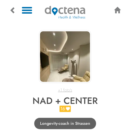
+1 foto's
NAD + CENTER
16
Longevity-coach in Strassen