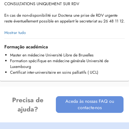
CONSULTATIONS UNIQUEMENT SUR RDV
En cas de non-disponibilité sur Doctena une prise de RDV urgente
reste éventuellement possible en appelant le secretariat au 26 48 11 12.
If there is no availability on Doctena you might try to call the secretary
Mostrar tudo
directly 26 48 11 12.
Formação académica
Pour les cas urgents en soirée ou le weekend veuillez vous adresser à
Master en médecine Université Libre de Bruxelles
la Maison Médicale.
Formation spécifique en médecine générale Université de
For urgent medical advice in the evening or during the weekend,
Luxembourg
please contact the Maison Médicale.
Certificat inter-universitaire en soins palliatifs ( UCL)
Maison Médicale
23, Val Fleuri
L-1526 Luxembourg
Precisa de
Aceda às nossas FAQ ou
contacte-nos
ajuda?