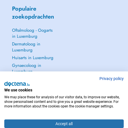
Populaire
zoekopdrachten
Oftalmoloog - Oogarts
in Luxemburg
Dermatoloog in
Luxemburg
Huisarts in Luxemburg
Gynaecoloog in
Luxemburg
Zie alle →
Privacy policy
We use cookies
We may place these for analysis of our visitor data, to improve our website,
show personalised content and to give you a great website experience. For
more information about the cookies open the cookie manager settings.
NEEM IN GEVAL VAN NOOD CONTACT OP MET : 112
Copyright © 2026 - DOCTENA S.A. 42, Rue de la Vallée, L-2661 Luxembourg
Accept all