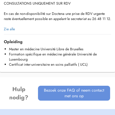
CONSULTATIONS UNIQUEMENT SUR RDV
En cas de non-disponibilité sur Doctena une prise de RDV urgente
reste éventuellement possible en appelant le secretariat au 26 48 11 12.
If there is no availability on Doctena you might try to call the secretary
Zie alle
directly 26 48 11 12.
Opleiding
Pour les cas urgents en soirée ou le weekend veuillez vous adresser à
Master en médecine Université Libre de Bruxelles
la Maison Médicale.
Formation spécifique en médecine générale Université de
For urgent medical advice in the evening or during the weekend,
Luxembourg
please contact the Maison Médicale.
Certificat inter-universitaire en soins palliatifs ( UCL)
Maison Médicale
23, Val Fleuri
L-1526 Luxembourg
Hulp
Bezoek onze FAQ of neem contact
met ons op
nodig?