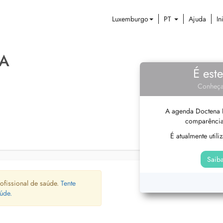
Luxemburgo
PT
Ajuda
In
GA
É est
Conheça
A agenda Doctena P
comparência
É atualmente util
Saiba
ofissional de saúde.
Tente
úde.