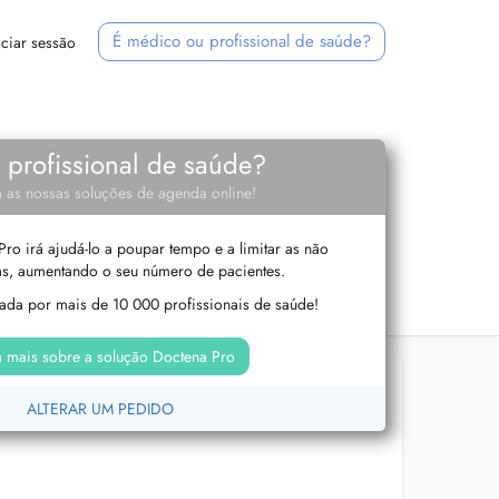
É médico ou profissional de saúde?
iciar sessão
e profissional de saúde?
 as nossas soluções de agenda online!
ro irá ajudá-lo a poupar tempo e a limitar as não
s, aumentando o seu número de pacientes.
izada por mais de 10 000 profissionais de saúde!
 mais sobre a solução Doctena Pro
ALTERAR UM PEDIDO