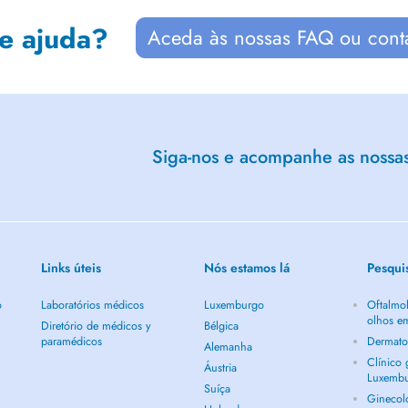
de ajuda?
Aceda às nossas FAQ ou cont
Siga-nos e acompanhe as nossas 
Links úteis
Nós estamos lá
Pesqui
o
Laboratórios médicos
Luxemburgo
Oftalmol
olhos e
Diretório de médicos y
Bélgica
paramédicos
Dermato
Alemanha
Clínico
Áustria
Luxemb
Suíça
Ginecol