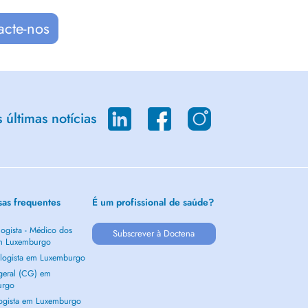
acte-nos
últimas notícias
sas frequentes
É um profissional de saúde?
ogista - Médico dos
Subscrever à Doctena
m Luxemburgo
logista em Luxemburgo
 geral (CG) em
urgo
ogista em Luxemburgo