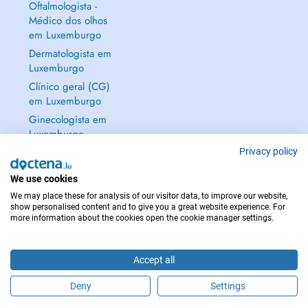
Oftalmologista -
Médico dos olhos
em Luxemburgo
Dermatologista em
Luxemburgo
Clínico geral (CG)
em Luxemburgo
Ginecologista em
Luxemburgo
Mostrar tudo →
Privacy policy
We use cookies
We may place these for analysis of our visitor data, to improve our website,
show personalised content and to give you a great website experience. For
more information about the cookies open the cookie manager settings.
EM CASO DE EMERGÊNCIA, CONTACTE : 112
Copyright © 2026 - DOCTENA S.A. 42, Rue de la Vallée, L-2661 Luxembourg
Accept all
Deny
Settings
Faça uma marcação online