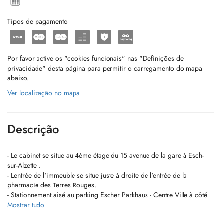
Tipos de pagamento
Por favor active os "cookies funcionais" nas "Definições de
privacidade" desta página para permitir o carregamento do mapa
abaixo.
Ver localização no mapa
Descrição
- Le cabinet se situe au 4ème étage du 15 avenue de la gare à Esch-
sur-Alzette .
- Lentrée de l'immeuble se situe juste à droite de l'entrée de la
pharmacie des Terres Rouges.
- Stationnement aisé au parking Escher Parkhaus - Centre Ville à côté
du commissariat de police.
Mostrar tudo
- Bien desservi par les transports en commun, arrêt Gare, Auberge de