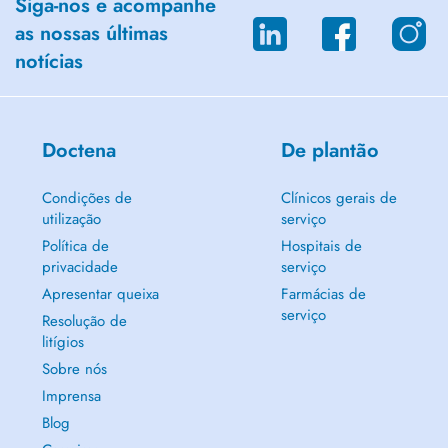
Siga-nos e acompanhe
paradas en Gare, Auberge de Jeunesse y Passerelle.
as nossas últimas
- Hay un laboratorio de análisis clínicos cerca del consultorio.
notícias
- "Paiement Immédiat Direct " (PID) es disponible.
Doctena
De plantão
Condições de
Clínicos gerais de
utilização
serviço
Política de
Hospitais de
privacidade
serviço
Apresentar queixa
Farmácias de
serviço
Resolução de
litígios
Sobre nós
Imprensa
Blog