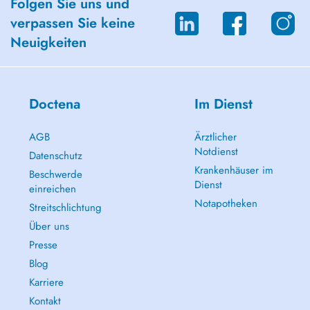
Folgen Sie uns und
paradas en Gare, Auberge de Jeunesse y Passerelle.
verpassen Sie keine
- Hay un laboratorio de análisis clínicos cerca del consultorio.
Neuigkeiten
- "Paiement Immédiat Direct " (PID) es disponible.
Doctena
Im Dienst
AGB
Ärztlicher
Notdienst
Datenschutz
Krankenhäuser im
Beschwerde
Dienst
einreichen
Notapotheken
Streitschlichtung
Über uns
Presse
Blog
Karriere
Kontakt