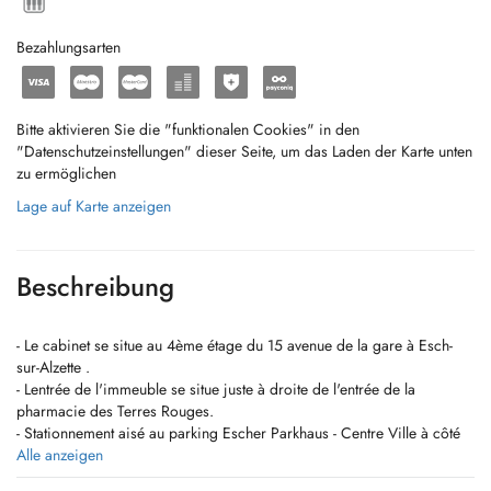
Bezahlungsarten
Bitte aktivieren Sie die "funktionalen Cookies" in den
"Datenschutzeinstellungen" dieser Seite, um das Laden der Karte unten
zu ermöglichen
Lage auf Karte anzeigen
Beschreibung
- Le cabinet se situe au 4ème étage du 15 avenue de la gare à Esch-
sur-Alzette .
- Lentrée de l'immeuble se situe juste à droite de l'entrée de la
pharmacie des Terres Rouges.
- Stationnement aisé au parking Escher Parkhaus - Centre Ville à côté
du commissariat de police.
Alle anzeigen
- Bien desservi par les transports en commun, arrêt Gare, Auberge de