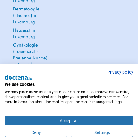
Luxemburg
Dermatologie
(Hautarzt) in
Luxemburg
Hausarzt in
Luxemburg
Gynäkologie
(Frauenarzt -
Frauenheilkunde)
in Luxemburg
Alle anzeigen →
Privacy policy
We use cookies
We may place these for analysis of our visitor data, to improve our website,
show personalised content and to give you a great website experience. For
more information about the cookies open the cookie manager settings.
IM NOTFALL WENDEN SIE SICH AN : 112
Copyright © 2026 - DOCTENA S.A. 42, Rue de la Vallée, L-2661 Luxembourg
Accept all
Deny
Settings
Buchen Sie einen Termin