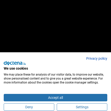
Privacy policy
We use cookies
We may place these for analysis of our visitor data, to improve our website,
show personalised content and to give you a great website experience. For
more information about the cookies open the cookie manager settings.
Accept all
Deny
Settings
Faça uma marcação online