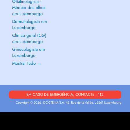
Oftalmologista -
Médico dos olhos
em Luxemburgo
Dermatologista em
Luxemburgo
Clínico geral (CG)
em Luxemburgo
Ginecologista em
Luxemburgo
Mostrar tudo →
EM CASO DE EMERGÊNCIA, CONTACTE : 112
Copyright © 2026 - DOCTENA S.A. 42, Rue de la Vallée, L-2661 Luxembourg