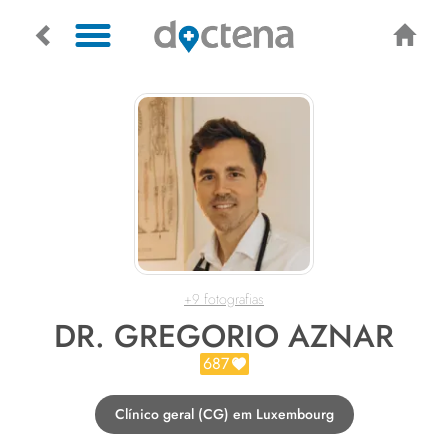
+9 fotografias
DR. GREGORIO AZNAR
687
Clínico geral (CG) em Luxembourg