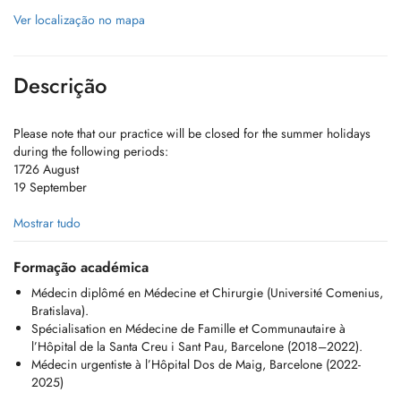
Ver localização no mapa
Descrição
Please note that our practice will be closed for the summer holidays
during the following periods:
1726 August
19 September
Chers Patients,
Mostrar tudo
Je suis médecin généraliste et je propose une prise en charge
Formação académica
médicale complète pour les adultes et les enfants. Mon activité est
Médecin diplômé en Médecine et Chirurgie (Université Comenius,
centrée sur la médecine préventive, la prise en charge des maladies
Bratislava).
aiguës et chroniques, ainsi que sur des soins personnalisés.
Spécialisation en Médecine de Famille et Communautaire à
l’Hôpital de la Santa Creu i Sant Pau, Barcelone (2018–2022).
Les consultations sont disponibles en anglais, français, espagnol et
Médecin urgentiste à l’Hôpital Dos de Maig, Barcelone (2022-
italien.
2025)