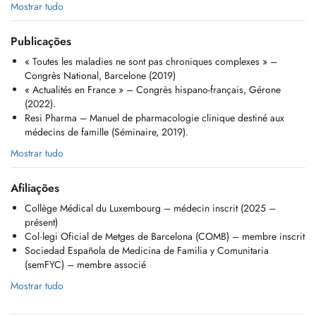
Ponctualité et annulations:
Mostrar tudo
Merci d'arriver quelques minutes avant l'heure de votre rendez-vous et
de vous munir de votre carte CNS ainsi que d'une pièce d'identité
Publicações
valide.
« Toutes les maladies ne sont pas chroniques complexes » –
Tout rendez-vous manqué ou annulé moins de 24 heures à l'avance
Congrès National, Barcelone (2019)
pourra faire l'objet de frais d'annulation, non remboursés par la CNS.
« Actualités en France » – Congrès hispano-français, Gérone
(2022).
Si vous devez annuler votre rendez-vous dans les 4 heures précédant
Resi Pharma – Manuel de pharmacologie clinique destiné aux
l'heure prévue en raison d'une urgence, merci d'envoyer un e-mail à
médecins de famille (Séminaire, 2019).
info@agclinic.lu
en précisant le motif.
Mostrar tudo
Honoraires:
Les honoraires sont fixés conformément à la tarification officielle de la
Afiliações
CNS. Un supplément (CP1) peut être appliqué dans certaines
Collège Médical du Luxembourg – médecin inscrit (2025 –
situations, par exemple lorsqu'un retard entraîne une consultation plus
présent)
longue ou plus complexe.
Col·legi Oficial de Metges de Barcelona (COMB) – membre inscrit
Sociedad Española de Medicina de Familia y Comunitaria
Merci de votre compréhension et de votre coopération.
(semFYC) – membre associé
........................................................................................................
..........................
Mostrar tudo
English