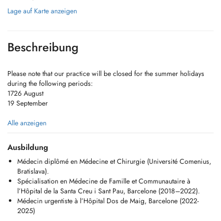
Lage auf Karte anzeigen
Beschreibung
Please note that our practice will be closed for the summer holidays
during the following periods:
1726 August
19 September
Chers Patients,
Alle anzeigen
Je suis médecin généraliste et je propose une prise en charge
Ausbildung
médicale complète pour les adultes et les enfants. Mon activité est
Médecin diplômé en Médecine et Chirurgie (Université Comenius,
centrée sur la médecine préventive, la prise en charge des maladies
Bratislava).
aiguës et chroniques, ainsi que sur des soins personnalisés.
Spécialisation en Médecine de Famille et Communautaire à
l’Hôpital de la Santa Creu i Sant Pau, Barcelone (2018–2022).
Les consultations sont disponibles en anglais, français, espagnol et
Médecin urgentiste à l’Hôpital Dos de Maig, Barcelone (2022-
italien.
2025)