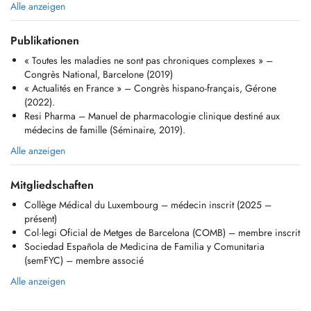
Ponctualité et annulations:
Alle anzeigen
Merci d'arriver quelques minutes avant l'heure de votre rendez-vous et
de vous munir de votre carte CNS ainsi que d'une pièce d'identité
Publikationen
valide.
« Toutes les maladies ne sont pas chroniques complexes » –
Tout rendez-vous manqué ou annulé moins de 24 heures à l'avance
Congrès National, Barcelone (2019)
pourra faire l'objet de frais d'annulation, non remboursés par la CNS.
« Actualités en France » – Congrès hispano-français, Gérone
(2022).
Si vous devez annuler votre rendez-vous dans les 4 heures précédant
Resi Pharma – Manuel de pharmacologie clinique destiné aux
l'heure prévue en raison d'une urgence, merci d'envoyer un e-mail à
médecins de famille (Séminaire, 2019).
info@agclinic.lu
en précisant le motif.
Alle anzeigen
Honoraires:
Les honoraires sont fixés conformément à la tarification officielle de la
Mitgliedschaften
CNS. Un supplément (CP1) peut être appliqué dans certaines
Collège Médical du Luxembourg – médecin inscrit (2025 –
situations, par exemple lorsqu'un retard entraîne une consultation plus
présent)
longue ou plus complexe.
Col·legi Oficial de Metges de Barcelona (COMB) – membre inscrit
Sociedad Española de Medicina de Familia y Comunitaria
Merci de votre compréhension et de votre coopération.
(semFYC) – membre associé
........................................................................................................
..........................
Alle anzeigen
English