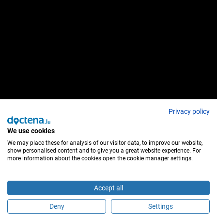
Privacy policy
We use cookies
We may place these for analysis of our visitor data, to improve our website,
show personalised content and to give you a great website experience. For
more information about the cookies open the cookie manager settings.
Accept all
Deny
Settings
É este profissional de saúde?