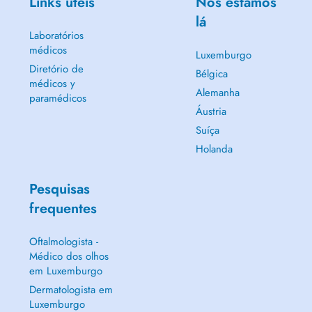
Links úteis
Nós estamos
lá
Laboratórios
médicos
Luxemburgo
Diretório de
Bélgica
médicos y
Alemanha
paramédicos
Áustria
Suíça
Holanda
Pesquisas
frequentes
Oftalmologista -
Médico dos olhos
em Luxemburgo
Dermatologista em
Luxemburgo