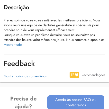
Descrição
Prenez soin de votre votre santé avec les meilleurs praticiens. Nous
avons réuni une équipe de dentistes généraliste et spécialiste pour
prendre soin de vous rapidement et efficacement.
Lorsque vous avez un problème dentaire, vous ne souhaitez pas
attendre des heures voire même des jours. Nous sommes disponibles
6 jours sur 7 et notre cabinet dentaire à Strassen vous accueillent
Mostrar tudo
rapidement. Nous avons sélectionné les meilleurs praticiens pour vous
offrir les meilleurs traitements au sein du même cabinet.
3 Places de Parking vous sont réservées.
Feedback
12
Recomendações
Mostrar todos os comentários
Precisa de
Aceda às nossas FAQ ou
contacte-nos
ajuda?