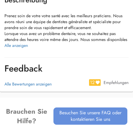
Prenez soin de votre votre santé avec les meilleurs praticiens. Nous
avons réuni une équipe de dentistes généraliste et spécialiste pour
prendre soin de vous rapidement et efficacement.
Lorsque vous avez un problème dentaire, vous ne souhaitez pas
attendre des heures voire même des jours. Nous sommes disponibles
6 jours sur 7 et notre cabinet dentaire à Strassen vous accueillent
Alle anzeigen
rapidement. Nous avons sélectionné les meilleurs praticiens pour vous
offrir les meilleurs traitements au sein du même cabinet.
3 Places de Parking vous sont réservées.
Feedback
12
Empfehlungen
Alle Bewertungen anzeigen
Brauchen Sie
Besuchen Sie unsere FAQ oder
kontaktieren Sie uns
Hilfe?