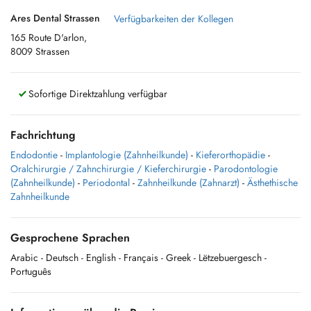
Ares Dental Strassen
Verfügbarkeiten der Kollegen
165 Route D'arlon,
8009 Strassen
Sofortige Direktzahlung verfügbar
Fachrichtung
Endodontie
-
Implantologie (Zahnheilkunde)
-
Kieferorthopädie
-
Oralchirurgie / Zahnchirurgie / Kieferchirurgie
-
Parodontologie
(Zahnheilkunde)
-
Periodontal
-
Zahnheilkunde (Zahnarzt)
-
Ästhethische
Zahnheilkunde
Gesprochene Sprachen
Arabic
- Deutsch
- English
- Français
- Greek
- Lëtzebuergesch
-
Português