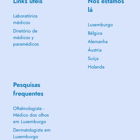
Links úteis
Nós estamos
lá
Laboratórios
médicos
Luxemburgo
Diretório de
Bélgica
médicos y
Alemanha
paramédicos
Áustria
Suíça
Holanda
Pesquisas
frequentes
Oftalmologista -
Médico dos olhos
em Luxemburgo
Dermatologista em
Luxemburgo