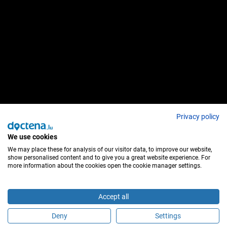
Privacy policy
We use cookies
We may place these for analysis of our visitor data, to improve our website,
show personalised content and to give you a great website experience. For
more information about the cookies open the cookie manager settings.
Accept all
Deny
Settings
É este profissional de saúde?