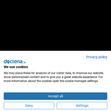
Privacy policy
We use cookies
We may place these for analysis of our visitor data, to improve our website,
show personalised content and to give you a great website experience. For
more information about the cookies open the cookie manager settings.
Accept all
Deny
Settings
É este profissional de saúde?