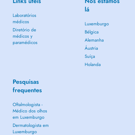
Links úteis
Nós estamos
lá
Laboratórios
médicos
Luxemburgo
Diretório de
Bélgica
médicos y
Alemanha
paramédicos
Áustria
Suíça
Holanda
Pesquisas
frequentes
Oftalmologista -
Médico dos olhos
em Luxemburgo
Dermatologista em
Luxemburgo